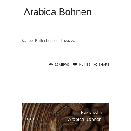
Arabica Bohnen
Kaffee, Kaffeebohnen, Lavazza
SHARE
12
VIEWS
0
LIKES
Beitrags-
Navigation
Published in
Published
Arabica Bohnen
in
the