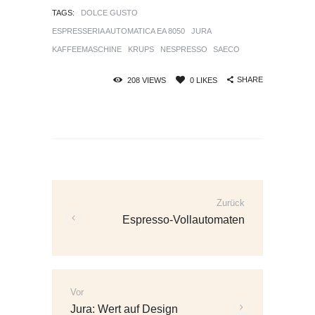
TAGS:
DOLCE GUSTO
ESPRESSERIA AUTOMATICA EA 8050
JURA
KAFFEEMASCHINE
KRUPS
NESPRESSO
SAECO
SHARE
208
VIEWS
0
LIKES
Beitrags-
Navigation
Zurück
Vorherige
Espresso-Vollautomaten
Beiträge:
Vor
Weitere
Jura: Wert auf Design
Beiträge: