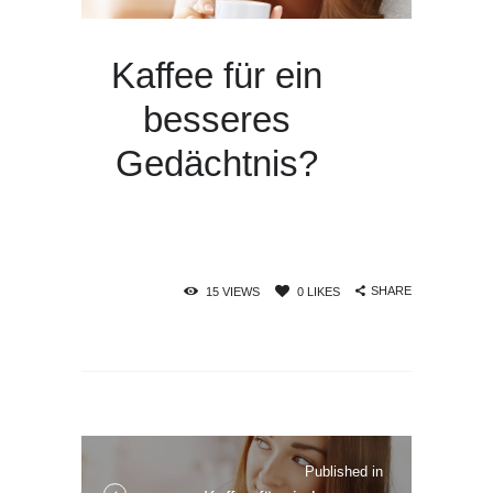
Kaffee für ein
besseres
Gedächtnis?
SHARE
15
VIEWS
0
LIKES
Beitrags-
Navigation
Published in
Published