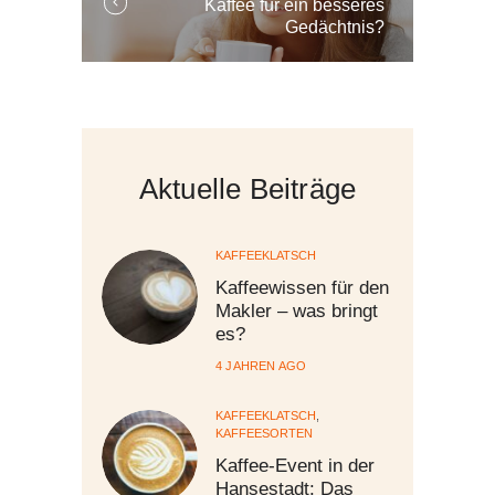
Kaffee für ein besseres
in
Gedächtnis?
the
post:
Aktuelle Beiträge
KAFFEEKLATSCH
Kaffeewissen für den
Makler – was bringt
es?
4 JAHREN AGO
KAFFEEKLATSCH
,
KAFFEESORTEN
Kaffee-Event in der
Hansestadt: Das