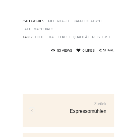
CATEGORIES:
FILTERKAFEE
KAFFEEKLATSCH
LATTE MACCHIATO
TAGS:
HOTEL
KAFFEEKULT
QUALITÄT
REISELUST
SHARE
53
VIEWS
0
LIKES
Beitrags-
Navigation
Zurück
Vorherige
Espressomühlen
Beiträge: