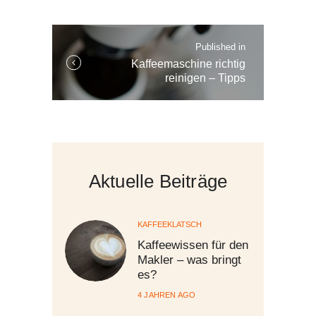
Navigation
Published in
Published
Kaffeemaschine richtig
in
reinigen – Tipps
the
post:
Aktuelle Beiträge
KAFFEEKLATSCH
Kaffeewissen für den
Makler – was bringt
es?
4 JAHREN AGO