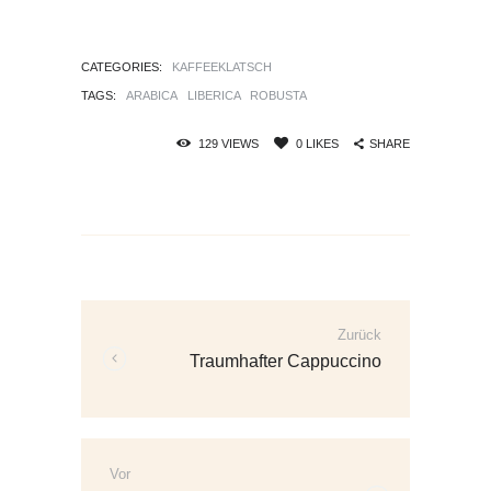
CATEGORIES:
KAFFEEKLATSCH
TAGS:
ARABICA
LIBERICA
ROBUSTA
SHARE
129
VIEWS
0
LIKES
Beitrags-
Navigation
Zurück
Vorherige
Traumhafter Cappuccino
Beiträge:
Vor
Weitere