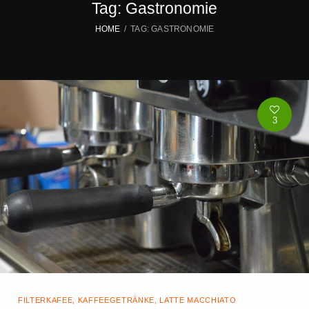
Tag: Gastronomie
HOME
TAG: GASTRONOMIE
3
FILTERKAFEE
,
KAFFEEGETRÄNKE
,
LATTE MACCHIATO