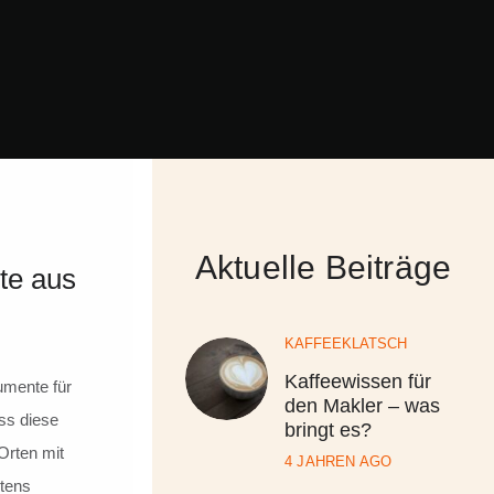
Aktuelle Beiträge
te aus
KAFFEEKLATSCH
Kaffeewissen für
umente für
den Makler – was
ss diese
bringt es?
Orten mit
4 JAHREN AGO
stens