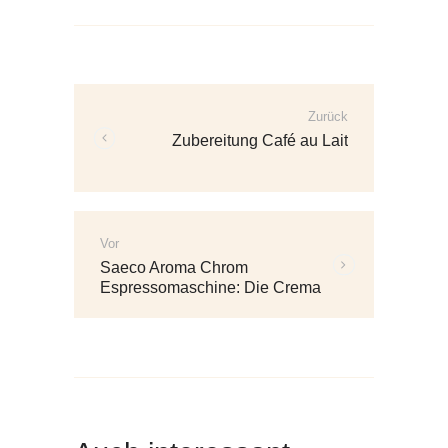
Beitrags-
Navigation
Zurück
Vorherige
Zubereitung Café au Lait
Beiträge:
Vor
Weitere
Saeco Aroma Chrom
Beiträge:
Espressomaschine: Die Crema
de la Creme