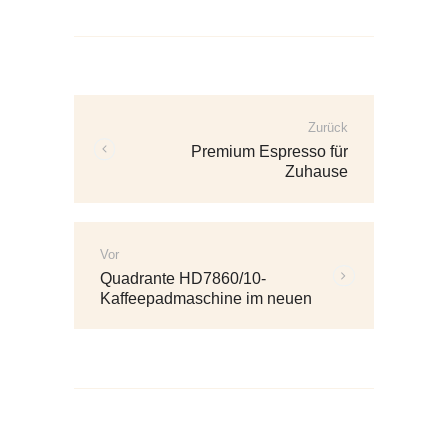
Beitrags-
Navigation
Zurück
Vorherige
Premium Espresso für
Beiträge:
Zuhause
Vor
Weitere
Quadrante HD7860/10-
Beiträge:
Kaffeepadmaschine im neuen
Design