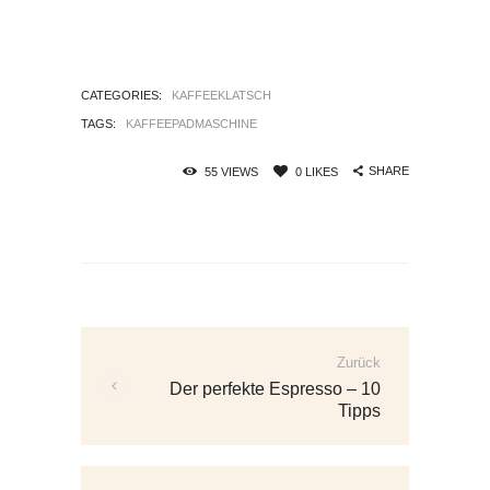
CATEGORIES:
KAFFEEKLATSCH
TAGS:
KAFFEEPADMASCHINE
SHARE
55
VIEWS
0
LIKES
Beitrags-
Navigation
Zurück
Vorherige
Der perfekte Espresso – 10
Beiträge:
Tipps