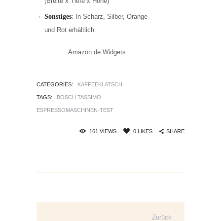
(Breite x Tiefe x Höhe)
Sonstiges
: In Scharz, Silber, Orange
und Rot erhältlich
Amazon.de Widgets
CATEGORIES:
KAFFEEKLATSCH
TAGS:
BOSCH TASSIMO
ESPRESSOMASCHINEN-TEST
SHARE
161
VIEWS
0
LIKES
Beitrags-
Navigation
Zurück
Vorherige