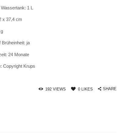
Wassertank: 1 L
2 x 37,4 cm
 g
 Brüheinheit: ja
zeit: 24 Monate
e: Copyright Krups
SHARE
192
VIEWS
0
LIKES