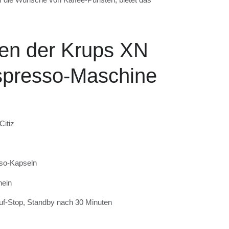
en der Krups XN
spresso-Maschine
itiz
sso-Kapseln
nein
auf-Stop, Standby nach 30 Minuten