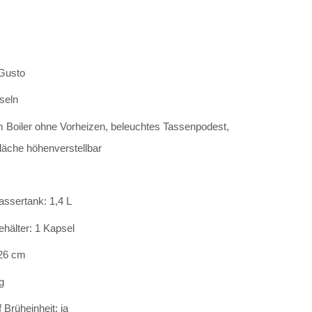
 Gusto
seln
m Boiler ohne Vorheizen, beleuchtes Tassenpodest,
fläche höhenverstellbar
sertank: 1,4 L
hälter: 1 Kapsel
 26 cm
g
 Brüheinheit: ja