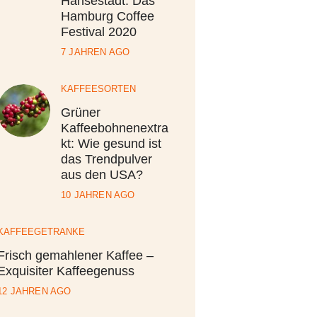
Hansestadt: Das
Hamburg Coffee
Festival 2020
7 JAHREN AGO
KAFFEESORTEN
Grüner
Kaffeebohnenextra
kt: Wie gesund ist
das Trendpulver
aus den USA?
10 JAHREN AGO
KAFFEEGETRÄNKE
Frisch gemahlener Kaffee –
Exquisiter Kaffeegenuss
12 JAHREN AGO