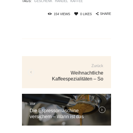
TAGS:
GESCHENK
HANDEL
KAFFEE
SHARE
154
VIEWS
0
LIKES
Beitrags-
Navigation
Zurück
Vorherige
Weihnachtliche
Beiträge:
Kaffeespezialitäten – So
gelingt der Adventskaffee
Vor
Weitere
Die Espressomaschine
Beiträge:
versichern – Wann ist das
sinnvoll?