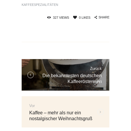
KAFFEESPEZIALITÄTEN
SHARE
327
VIEWS
0
LIKES
Beitrags-
Navigation
Zurück
Vorherige
Die bekanntesten deutschen
Beiträge:
Kaffeeröstereien
Vor
Weitere
Kaffee – mehr als nur ein
Beiträge:
nostalgischer Weihnachtsgruß