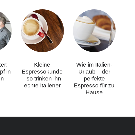
ker:
Kleine
Wie im Italien-
f in
Espressokunde
Urlaub – der
en
- so trinken ihn
perfekte
echte Italiener
Espresso für zu
Hause