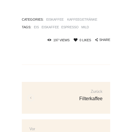
CATEGORIES:
EISKAFFEE
KAFFEEGETRÄNKE
TAGS:
EIS
EISKAFFEE
ESPRESSO
MILD
SHARE
197
VIEWS
0
LIKES
Beitrags-
Navigation
Zurück
Vorherige
Filterkaffee
Beiträge:
Vor
Weitere